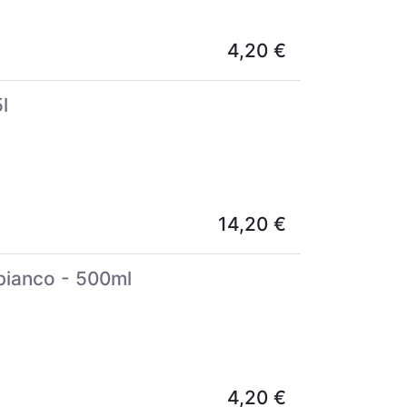
4,20
€
l
14,20
€
bianco - 500ml
4,20
€