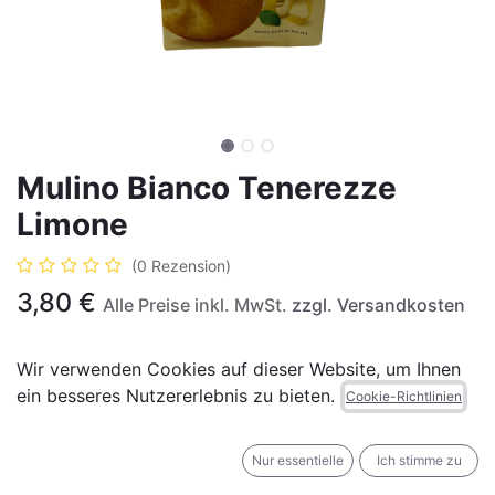
Mulino Bianco Tenerezze
Limone
(0 Rezension)
3,80
€
Alle Preise inkl. MwSt.
zzgl. Versandkosten
Wir verwenden Cookies auf dieser Website, um Ihnen
Nicht vorrätig
ein besseres Nutzererlebnis zu bieten.
Cookie-Richtlinien
Erhalten Sie eine Benachrichtigung, wenn wieder
vorrätig
Nur essentielle
Ich stimme zu
Für später speichern