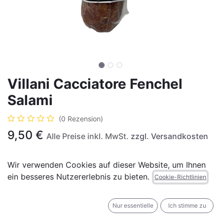
Villani Cacciatore Fenchel
Salami
(0 Rezension)
9,50
€
Alle Preise inkl. MwSt.
zzgl. Versandkosten
Wir verwenden Cookies auf dieser Website, um Ihnen
(
9,50
€
Einheiten
)
ein besseres Nutzererlebnis zu bieten.
Cookie-Richtlinien
IN DEN WARENKORB
JETZT KAUFEN
Nur essentielle
Ich stimme zu