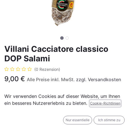
Villani Cacciatore classico
DOP Salami
(0 Rezension)
9,00
€
Alle Preise inkl. MwSt.
zzgl. Versandkosten
Wir verwenden Cookies auf dieser Website, um Ihnen
(
9,00
€
Einheiten
)
ein besseres Nutzererlebnis zu bieten.
Cookie-Richtlinien
IN DEN WARENKORB
JETZT KAUFEN
Nur essentielle
Ich stimme zu