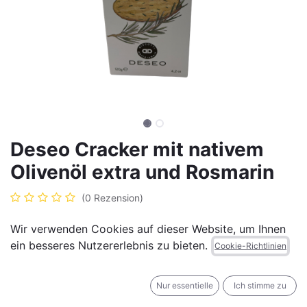
Deseo Cracker mit nativem
Olivenöl extra und Rosmarin
(0 Rezension)
8,50
€
Alle Preise inkl. MwSt.
zzgl. Versandkosten
Wir verwenden Cookies auf dieser Website, um Ihnen
ein besseres Nutzererlebnis zu bieten.
Cookie-Richtlinien
Nur essentielle
Ich stimme zu
IN DEN WARENKORB
JETZT KAUFEN