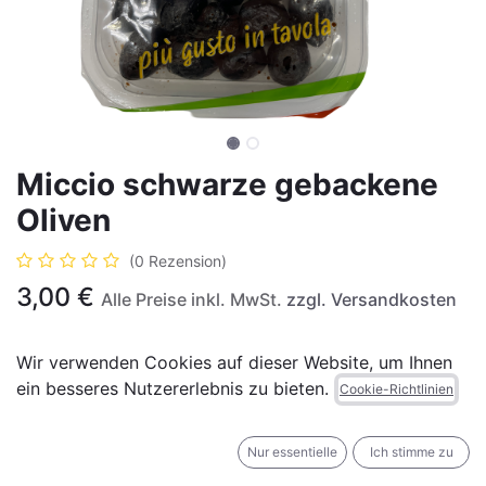
Miccio schwarze gebackene
Oliven
(0 Rezension)
3,00
€
Alle Preise inkl. MwSt.
zzgl. Versandkosten
Wir verwenden Cookies auf dieser Website, um Ihnen
Nicht vorrätig
ein besseres Nutzererlebnis zu bieten.
Cookie-Richtlinien
Erhalten Sie eine Benachrichtigung, wenn wieder
vorrätig
Nur essentielle
Ich stimme zu
Für später speichern