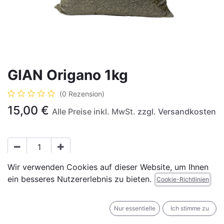
GIAN Origano 1kg
(0 Rezension)
15,00
€
Alle Preise inkl. MwSt.
zzgl. Versandkosten
Wir verwenden Cookies auf dieser Website, um Ihnen
IN DEN WARENKORB
JETZT KAUFEN
ein besseres Nutzererlebnis zu bieten.
Cookie-Richtlinien
Auf die Wunschliste
Nur essentielle
Ich stimme zu
Geschäftsbedingungen