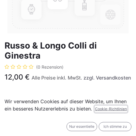
Russo & Longo Colli di
Ginestra
(0 Rezension)
12,00
€
Alle Preise inkl. MwSt.
zzgl. Versandkosten
Nicht vorrätig
Wir verwenden Cookies auf dieser Website, um Ihnen
Erhalten Sie eine Benachrichtigung, wenn wieder
ein besseres Nutzererlebnis zu bieten.
Cookie-Richtlinien
vorrätig
Nur essentielle
Ich stimme zu
Für später speichern