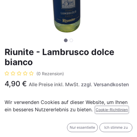
Riunite - Lambrusco dolce
bianco
(0 Rezension)
4,90
€
Alle Preise inkl. MwSt.
zzgl. Versandkosten
Wir verwenden Cookies auf dieser Website, um Ihnen
Nicht vorrätig
ein besseres Nutzererlebnis zu bieten.
Cookie-Richtlinien
Erhalten Sie eine Benachrichtigung, wenn wieder
vorrätig
Nur essentielle
Ich stimme zu
Für später speichern