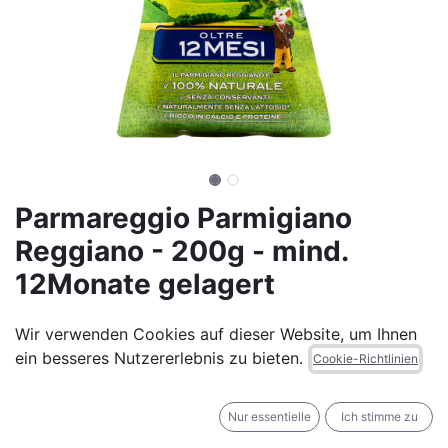
Parmareggio Parmigiano
Reggiano - 200g - mind.
12Monate gelagert
(0 Rezension)
Wir verwenden Cookies auf dieser Website, um Ihnen
6,90
€
Alle Preise inkl. MwSt.
zzgl. Versandkosten
ein besseres Nutzererlebnis zu bieten.
Cookie-Richtlinien
Nur essentielle
Ich stimme zu
Nicht vorrätig