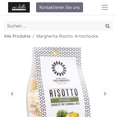
Kontaktieren Sie uns
Alle Produkte
Margherita Risotto Artischocke