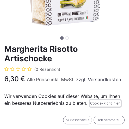
Margherita Risotto
Artischocke
(0 Rezension)
6,30
€
Alle Preise inkl. MwSt.
zzgl. Versandkosten
Wir verwenden Cookies auf dieser Website, um Ihnen
Nicht vorrätig
ein besseres Nutzererlebnis zu bieten.
Cookie-Richtlinien
Erhalten Sie eine Benachrichtigung, wenn wieder
vorrätig
Nur essentielle
Ich stimme zu
Für später speichern