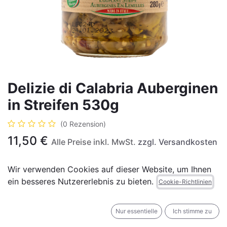
Delizie di Calabria Auberginen
in Streifen 530g
(0 Rezension)
11,50
€
Alle Preise inkl. MwSt.
zzgl. Versandkosten
Wir verwenden Cookies auf dieser Website, um Ihnen
Nicht vorrätig
ein besseres Nutzererlebnis zu bieten.
Cookie-Richtlinien
Erhalten Sie eine Benachrichtigung, wenn wieder
vorrätig
Nur essentielle
Ich stimme zu
Für später speichern